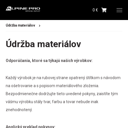
0 €
Údržba materiálov
Údržba materiálov
Odporúčania, ktoré sa týkajú našich výrobkov:
Dámske
Pánske
Každý výrobok je na rubovej strane opatrený štítkom s návodom
na ošetrovanie a s popisom materiálového zloženia.
Detské
Bezpodmienečne dodržujte tieto uvedené pokyny, zaistíte tým
vášmu výrobku stály tvar, farbu a tovar nebude inak
Obuv
znehodnotený.
Doplnky
Anglický preklad pokynov: