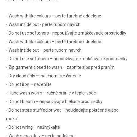
Môj účet
- Wash with like colours – perte farebné oddelene
- Wash inside out - perte rubom navrch
- Do not use softeners - nepoužívajte zmäkčovacie prostriedky
- Wash with like colours – perte farebné oddelene
- Wash inside out – perte rubom navrch
- Do not use softeners – nepoužívajte zmäkčovacie prostriedky
- Zip garment closed to wash – zapnite zips pred praním
- Dry clean only – iba chemické čistenie
- Do not iron – nežehlite
- Hand wash warm – ručné pranie v teplej vode
- Do not bleach – nepoužívajte bieliace prostriedky
- Do not store stuffed or wet – neukladajte pokrčené alebo
mokré
- Do not wring – nežmýkajte
- Wash separately – perte oddelene