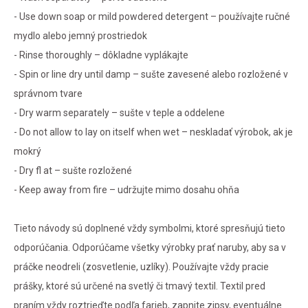
- Use down soap or mild powdered detergent – používajte ručné
mydlo alebo jemný prostriedok
- Rinse thoroughly – dôkladne vyplákajte
- Spin or line dry until damp – sušte zavesené alebo rozložené v
správnom tvare
- Dry warm separately – sušte v teple a oddelene
- Do not allow to lay on itself when wet – neskladať výrobok, ak je
mokrý
- Dry fl at – sušte rozložené
- Keep away from fire – udržujte mimo dosahu ohňa
Tieto návody sú doplnené vždy symbolmi, ktoré spresňujú tieto
odporúčania. Odporúčame všetky výrobky prať naruby, aby sa v
práčke neodreli (zosvetlenie, uzlíky). Používajte vždy pracie
prášky, ktoré sú určené na svetlý či tmavý textil. Textil pred
praním vždy roztrieďte podľa farieb, zapnite zipsy, eventuálne