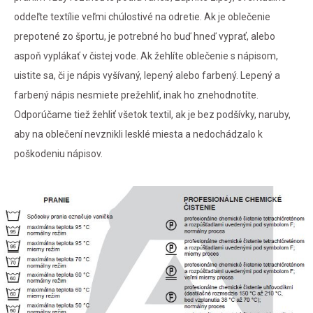
oddeľte textílie veľmi chúlostivé na odretie. Ak je oblečenie
prepotené zo športu, je potrebné ho buď hneď vyprať, alebo
aspoň vyplákať v čistej vode. Ak žehlíte oblečenie s nápisom,
uistite sa, či je nápis vyšívaný, lepený alebo farbený. Lepený a
farbený nápis nesmiete prežehliť, inak ho znehodnotíte.
Odporúčame tiež žehliť všetok textil, ak je bez podšívky, naruby,
aby na oblečení nevznikli lesklé miesta a nedochádzalo k
poškodeniu nápisov.