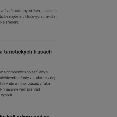
ovnávať s ostatnými. Beh je osobná
ižšie nájdete 5 kľúčových pravidiel,
 a zranení.
a turistických trasách
ov a chránených oblastí, aby si
vštevník prírody vie, ako sa v nej
itok – ide o súbor zásad, vďaka
e. Prinášame vám prehľad
m vyhnúť.