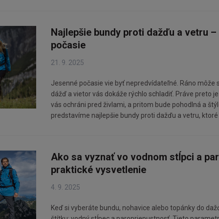
Najlepšie bundy proti dažďu a vetru –
počasie
21. 9. 2025
Jesenné počasie vie byť nepredvídateľné. Ráno môže svi
dážď a vietor vás dokáže rýchlo schladiť. Práve preto je
vás ochráni pred živlami, a pritom bude pohodlná a št
predstavíme najlepšie bundy proti dažďu a vetru, ktoré 
Ako sa vyznať vo vodnom stĺpci a par
praktické vysvetlenie
4. 9. 2025
Keď si vyberáte bundu, nohavice alebo topánky do dažďa
štítku: vodný stĺpec a paropriepustnosť. Tieto paramet