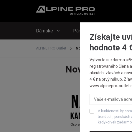
Dámske
Pánske
Detské
Získajte uv
hodnote 4 
ALPINE PRO Outlet
Novinky z Outletu
Vytvorte si zdarma uží
Novinky z Outle
registrovaného člena a
akciách, zľavách a novi
4 € na prvý nákup. Zľav
www.alpinepro‑outlet.s
V budúcnosti by som
trendoch, ponukách 
kedykoľvek zadarmo