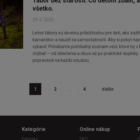
Tábor bez starostí: Čo deťom zbaliť, a
všetko.
29. 6. 2025
Letné tábory sú skvelou príležitosťou pre deti, ako za
kamarátov a naučiť sa samostatnosti. Aby si pobyt naozaj
vybaviť. Prinášame prehľadný zoznam vecí, ktoré by v
chýbať — od oblečenia a obuvi až po praktické doplnk
pripravené na každú situáciu.
1
2
...
4
ďalšie
Kategórie
Online nákup
Dámske
FAQ
Ú