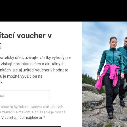
Obuv
Doplnky
ítací voucher v
€
vateľský účet, užívajte všetky výhody pre
tu
 získajte prehľad nielen o aktuálnych
nkách, ale aj uvítací voucher v hodnote
u je možné využiť iba na
k.
Mimoriadna situácia: e-shop je doč
9. 7. 2026
 chcel/a byť informovaný/a o aktuálnych
E-shop je po požiari v centrálnom sklade dočasne poza
a zľavách e-mailom. Odhlásenie je možné
našťastie v poriadku a kamenné predajne fungujú be
.
Viac informácií nájdete tu