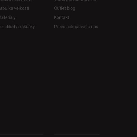
abuľka veľkostí
Outlet blog
ateriály
Kontakt
ertifikáty a skúšky
Prečo nakupovať u nás