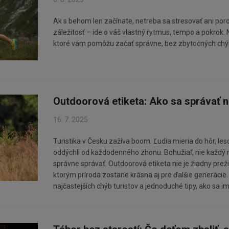
Ak s behom len začínate, netreba sa stresovať ani por
záležitosť – ide o váš vlastný rytmus, tempo a pokrok. N
ktoré vám pomôžu začať správne, bez zbytočných chýb
Outdoorová etiketa: Ako sa správať n
16. 7. 2025
Turistika v Česku zažíva boom. Ľudia mieria do hôr, les
oddýchli od každodenného zhonu. Bohužiaľ, nie každý ná
správne správať. Outdoorová etiketa nie je žiadny prež
ktorým príroda zostane krásna aj pre ďalšie generáci
najčastejších chýb turistov a jednoduché tipy, ako sa i