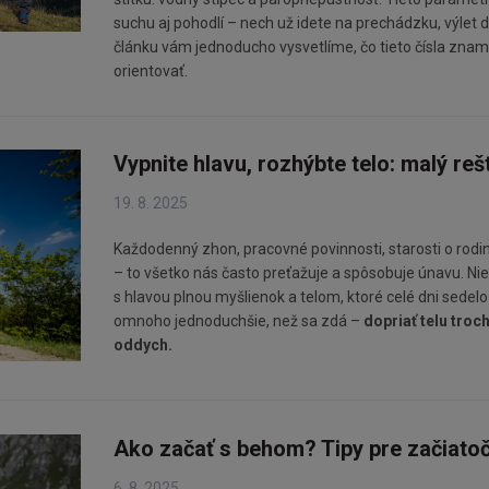
suchu aj pohodlí – nech už idete na prechádzku, výlet 
článku vám jednoducho vysvetlíme, čo tieto čísla znam
orientovať.
Vypnite hlavu, rozhýbte telo: malý re
19. 8. 2025
Každodenný zhon, pracovné povinnosti, starosti o rodin
– to všetko nás často preťažuje a spôsobuje únavu. Ni
s hlavou plnou myšlienok a telom, ktoré celé dni sedelo p
omnoho jednoduchšie, než sa zdá –
dopriať telu troc
oddych.
Ako začať s behom? Tipy pre začiato
6. 8. 2025