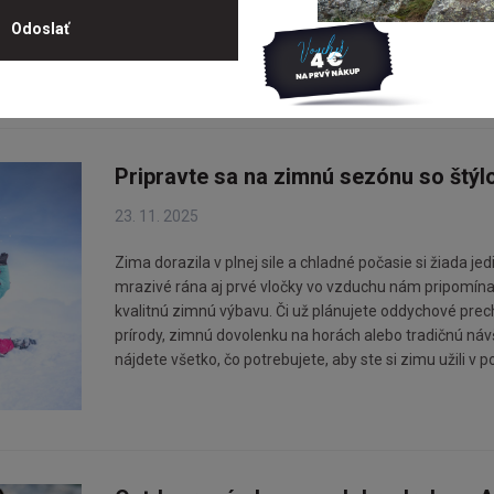
Pripravte sa na zimnú sezónu so štý
23. 11. 2025
Zima dorazila v plnej sile a chladné počasie si žiada jed
mrazivé rána aj prvé vločky vo vzduchu nám pripomínajú,
kvalitnú zimnú výbavu. Či už plánujete oddychové pre
prírody, zimnú dovolenku na horách alebo tradičnú náv
nájdete všetko, čo potrebujete, aby ste si zimu užili v po