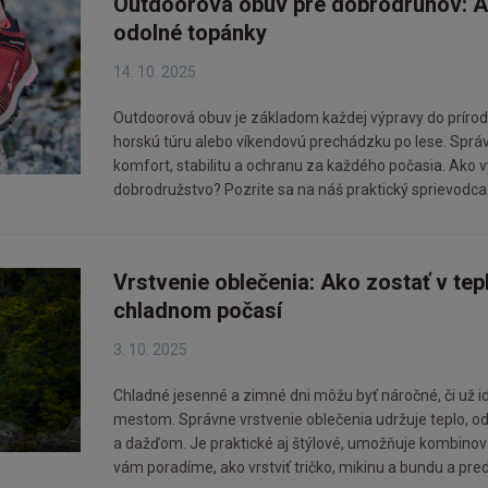
Outdoorová obuv pre dobrodruhov: A
odolné topánky
14. 10. 2025
Outdoorová obuv je základom každej výpravy do prírody,
horskú túru alebo víkendovú prechádzku po lese. Spr
komfort, stabilitu a ochranu za každého počasia. Ako v
dobrodružstvo? Pozrite sa na náš praktický sprievodca
Vrstvenie oblečenia: Ako zostať v tepl
chladnom počasí
3. 10. 2025
Chladné jesenné a zimné dni môžu byť náročné, či už i
mestom. Správne vrstvenie oblečenia udržuje teplo, o
a dažďom. Je praktické aj štýlové, umožňuje kombinova
vám poradíme, ako vrstviť tričko, mikinu a bundu a pre