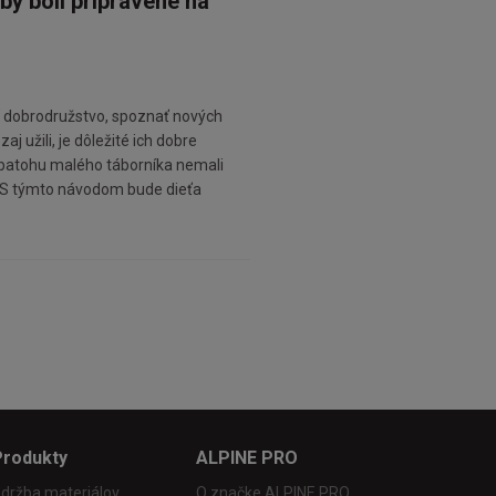
by boli pripravené na
žiť dobrodružstvo, spoznať nových
 užili, je dôležité ich dobre
 batohu malého táborníka nemali
y. S týmto návodom bude dieťa
Produkty
ALPINE PRO
držba materiálov
O značke ALPINE PRO