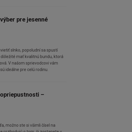
 výber pre jesenné
etiť slnko, popoludní sa spustí
 dôležité mať kvalitnú bundu, ktorá
ýlová. V našom sprievodcovi vám
sú ideálne pre celú rodinu.
opriepustnosti –
, možno ste si všimli čísel na
re rozhodujú o tom, či zostanete v