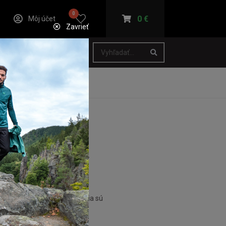
0
0 €
Môj účet
Zavrieť
asne mimo prevádzky
stavený. Všetci naši kolegovia sú
z obmedzenia.