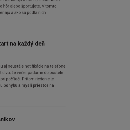
do hôr alebo športujete. V tomto
enajú a ako sa podľa nich
štart na každý deň
u aj neustále notifikácie na telefóne
et divu, že večer padáme do postele
ri počítači. Pritom riešenie je
hu pohybu a mysli priestor na
čníkov