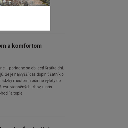
lom a komfortom
iné – poriadne sa obliecť! Krátke dni,
 že je najvyšší čas doplniť šatník o
chádzky mestom, rodinné výlety do
števu vianočných trhov, u nás
hodlí a teple.