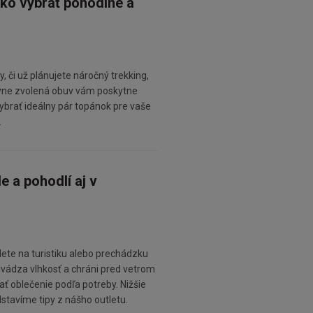
ko vybrať pohodlné a
 či už plánujete náročný trekking,
ávne zvolená obuv vám poskytne
ybrať ideálny pár topánok pre vaše
.
e a pohodlí aj v
dete na turistiku alebo prechádzku
dvádza vlhkosť a chráni pred vetrom
ť oblečenie podľa potreby. Nižšie
dstavíme tipy z nášho outletu.