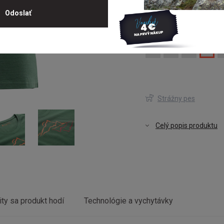
Najnižšia cena za posledných 30 
Vyberte veľkosť
XS
S
M
L
Strážny pes
Celý popis produktu
ity sa produkt hodí
Technológie a vychytávky