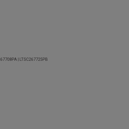
Nordi
267708PA | LTSC267725PB