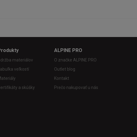
Produkty
ALPINE PRO
držba materiálov
O značke ALPINE PRO
abuľka veľkostí
Outlet blog
ateriály
Kontakt
ertifikáty a skúšky
Prečo nakupovať u nás