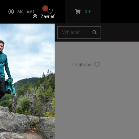
0
0 €
Môj účet
Zavrieť
Oblíbené
TRIČKO
kusy