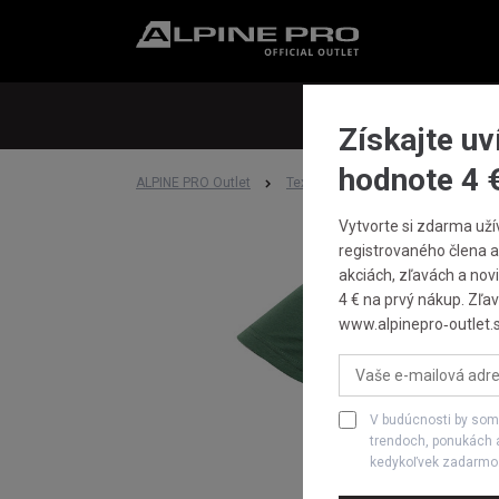
Upo
Str
Získajte uv
hodnote 4 
ALPINE PRO Outlet
Textil
Tričká
DÁMSKE B
Vytvorte si zdarma uží
registrovaného člena a
akciách, zľavách a novi
4 € na prvý nákup. Zľav
www.alpinepro‑outlet.s
V budúcnosti by som
trendoch, ponukách 
kedykoľvek zadarmo