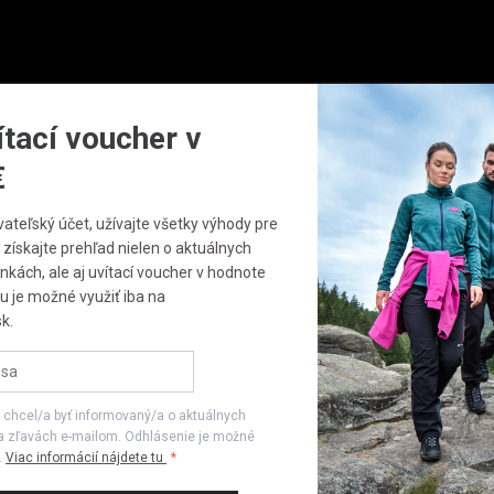
zornenie budeme zasielať na Vami registrovanú adresu
ážneho psa môžete kedykoľvek zrušiť vo svojom
profile
ítací voucher v
Odoslať
€
AVLNENÉ TRIČKO BOLENA
vateľský účet, užívajte všetky výhody pre
DÁMSKE BAVLNENÉ 
 získajte prehľad nielen o aktuálnych
BOLENA
nkách, ale aj uvítací voucher v hodnote
u je možné využiť iba na
k.
-46 %
Posledné 
13,99 €
 chcel/a byť informovaný/a o aktuálnych
a zľavách e-mailom. Odhlásenie je možné
25,99 €
.
Viac informácií nájdete tu
Ušetríte
12,00 €