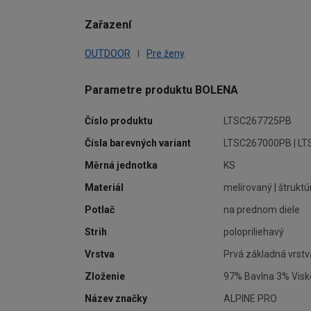
Zařazení
OUTDOOR
Pre ženy
Parametre produktu BOLENA
Číslo produktu
LTSC267725PB
Čísla barevných variant
LTSC267000PB | LT
Měrná jednotka
KS
Materiál
melírovaný | štrukt
Potlač
na prednom diele
Strih
polopriliehavý
Vrstva
Prvá základná vrstv
Zloženie
97% Bavlna 3% Vis
Název značky
ALPINE PRO