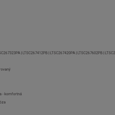
SC267323PA | LTSC267412PB | LTSC267420PA | LTSC267602PB | LTSC
úrovaný
a - komfortná
kóza