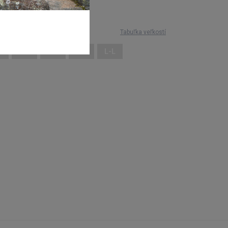
dní:
13,99 €
Tabuľka veľkostí
XL
XXL
S-L
M-L
L-L