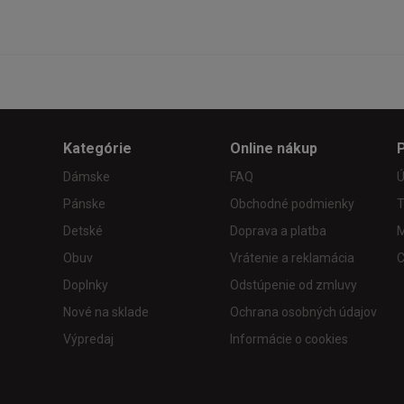
Kategórie
Online nákup
Dámske
FAQ
Ú
Pánske
Obchodné podmienky
T
Detské
Doprava a platba
M
Obuv
Vrátenie a reklamácia
C
Doplnky
Odstúpenie od zmluvy
Nové na sklade
Ochrana osobných údajov
Výpredaj
Informácie o cookies