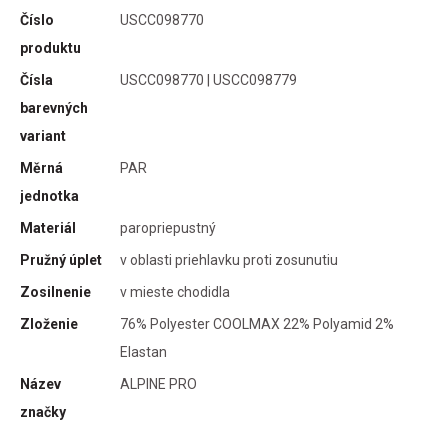
Číslo
USCC098770
produktu
Čísla
USCC098770 | USCC098779
barevných
variant
Měrná
PAR
jednotka
Materiál
paropriepustný
Pružný úplet
v oblasti priehlavku proti zosunutiu
Zosilnenie
v mieste chodidla
Zloženie
76% Polyester COOLMAX 22% Polyamid 2%
Elastan
Název
ALPINE PRO
značky