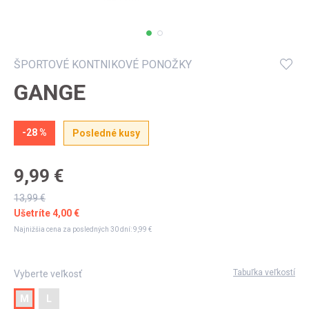
Môj účet
ŠPORTOVÉ KONTNIKOVÉ PONOŽKY
GANGE
-28 %
Posledné kusy
9,99 €
13,99 €
Ušetríte
4,00 €
Najnižšia cena za posledných 30 dní:
9,99 €
Tabuľka veľkostí
Vyberte veľkosť
M
L